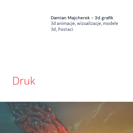
Przejdź
do
treści
Damian Majcherek - 3d grafik
3d animacje, wizualizacje, modele
3d, Postaci
Druk
Forgotten
Gods