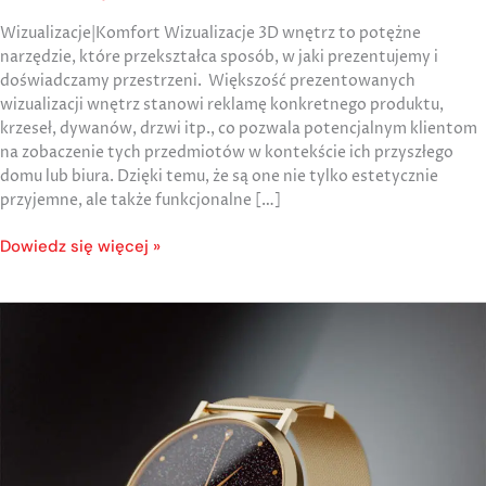
Wizualizacje|Komfort Wizualizacje 3D wnętrz to potężne
narzędzie, które przekształca sposób, w jaki prezentujemy i
doświadczamy przestrzeni. Większość prezentowanych
wizualizacji wnętrz stanowi reklamę konkretnego produktu,
krzeseł, dywanów, drzwi itp., co pozwala potencjalnym klientom
na zobaczenie tych przedmiotów w kontekście ich przyszłego
domu lub biura. Dzięki temu, że są one nie tylko estetycznie
przyjemne, ale także funkcjonalne […]
Dowiedz się więcej »
Wizualizacje
produktowe
|Omnires|SWISS|BELL