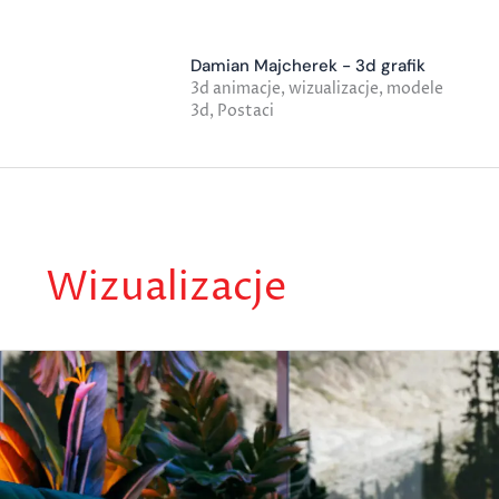
Przejdź
do
treści
Damian Majcherek - 3d grafik
3d animacje, wizualizacje, modele
3d, Postaci
Wizualizacje
Wizualizacje
|Komfort|Paradyż|DRE